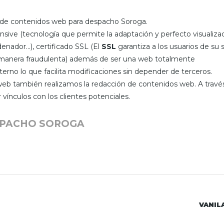
 de contenidos web para despacho Soroga.
ive (tecnología que permite la adaptación y perfecto visualiza
rdenador…), certificado SSL (El
SSL
garantiza a los usuarios de su s
 manera fraudulenta) además de ser una web totalmente
terno lo que facilita modificaciones sin depender de terceros.
b también realizamos la redacción de contenidos web. A travé
ínculos con los clientes potenciales.
ESPACHO SOROGA
VANIL