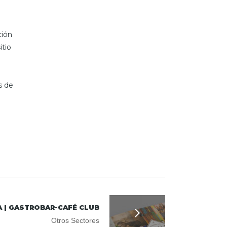
ción
itio
s de
A | GASTROBAR-CAFÉ CLUB
Otros Sectores